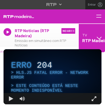
Entrar
RTP Notícias (RTP
NO AR
TV
Madeira)
RTP Madei
Emissão em simultâneo com RTP
Notícias
ERRO
204
HLS.JS FATAL ERROR - NETWORK
ERROR
ESTE CONTEÚDO ESTÁ NESTE
MOMENTO INDISPONÍVEL