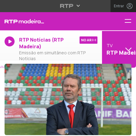
Entrar
RTP Notícias (RTP
NO AR
TV
Madeira)
RTP Madei
Emissão em simultâneo com RTP
Notícias