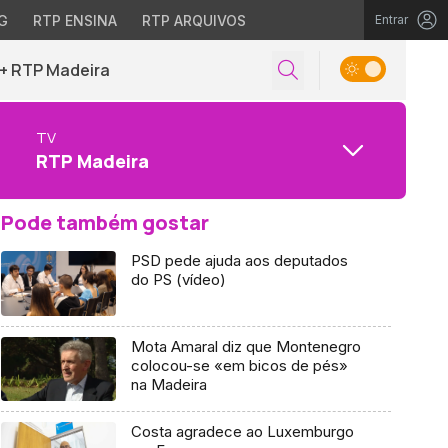
G
RTP ENSINA
RTP ARQUIVOS
Entrar
+ RTP Madeira
TV
RTP Madeira
Pode também gostar
PSD pede ajuda aos deputados
do PS (vídeo)
Mota Amaral diz que Montenegro
colocou-se «em bicos de pés»
na Madeira
Costa agradece ao Luxemburgo