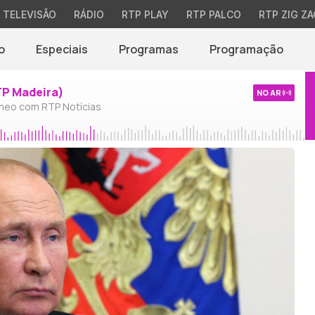
TELEVISÃO
RÁDIO
RTP PLAY
RTP PALCO
RTP ZIG ZA
o
Especiais
Programas
Programação
TP Madeira)
NO AR
neo com RTP Notícias