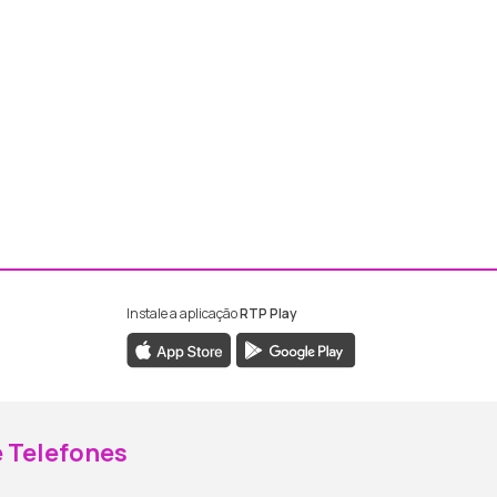
Instale a aplicação
RTP Play
ebook da RTP Madeira
nstagram da RTP Madeira
 Telefones