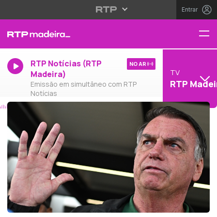
Entrar
RTP Notícias (RTP
NO AR
TV
Madeira)
RTP Madei
Emissão em simultâneo com RTP
Notícias