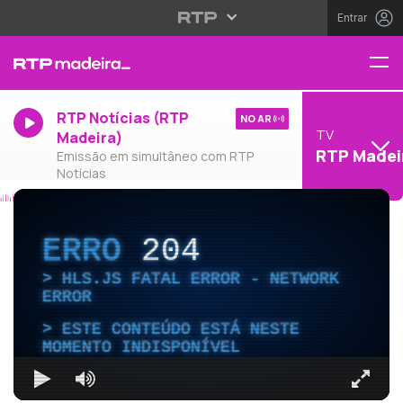
Entrar
RTP Notícias (RTP
NO AR
TV
Madeira)
RTP Madei
Emissão em simultâneo com RTP
Notícias
ERRO
204
HLS.JS FATAL ERROR - NETWORK
ERROR
ESTE CONTEÚDO ESTÁ NESTE
MOMENTO INDISPONÍVEL