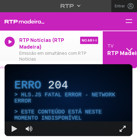
Entrar
RTP Notícias (RTP
NO AR
TV
Madeira)
RTP Madei
Emissão em simultâneo com RTP
Notícias
ERRO
204
HLS.JS FATAL ERROR - NETWORK
ERROR
ESTE CONTEÚDO ESTÁ NESTE
MOMENTO INDISPONÍVEL