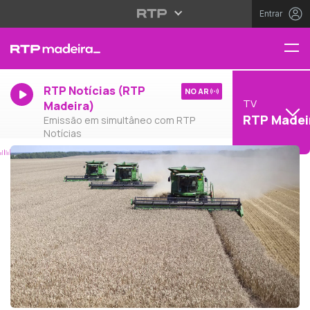
Entrar
RTP Notícias (RTP
NO AR
TV
Madeira)
RTP Madei
Emissão em simultâneo com RTP
Notícias