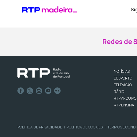
Si
Redes de S
NOTÍCIAS
DESPORTO
TELEVISÃO
RÁDIO
RTP ARQUIVO
RTP ENSINA
POLÍTICA DE PRIVACIDADE
POLÍTICA DE COOKIES
TERMOS E COND
|
|