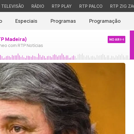
TELEVISÃO
RÁDIO
RTP PLAY
RTP PALCO
RTP ZIG ZA
o
Especiais
Programas
Programação
TP Madeira)
NO AR
neo com RTP Notícias