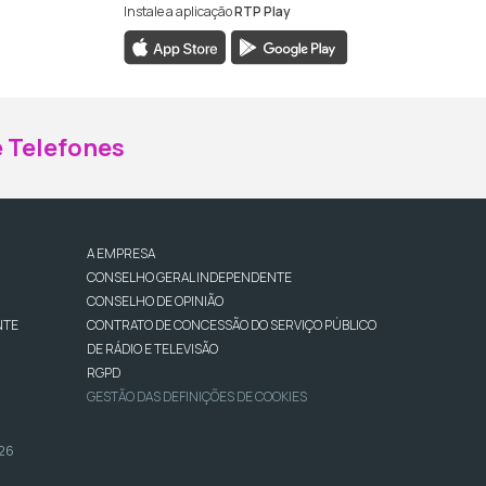
Instale a aplicação
RTP Play
ebook da RTP Madeira
nstagram da RTP Madeira
 Telefones
A EMPRESA
CONSELHO GERAL INDEPENDENTE
CONSELHO DE OPINIÃO
NTE
CONTRATO DE CONCESSÃO DO SERVIÇO PÚBLICO
DE RÁDIO E TELEVISÃO
RGPD
GESTÃO DAS DEFINIÇÕES DE COOKIES
026