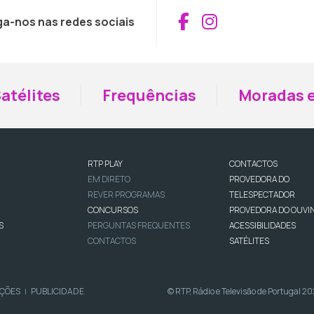
Aceder ao Fac
Aceder ao I
ga-nos nas redes sociais
atélites
Frequências
Moradas e
RTP PLAY
CONTACTOS
EM DIRETO
PROVEDORA DO
REVER PROGRAMAS
TELESPECTADOR
CONCURSOS
PROVEDORA DO OUVI
S
PERGUNTAS FREQUENTES
ACESSIBILIDADES
CONTACTOS
SATÉLITES
IÇÕES
PUBLICIDADE
© RTP, Rádio e Televisão de Portugal 2
|