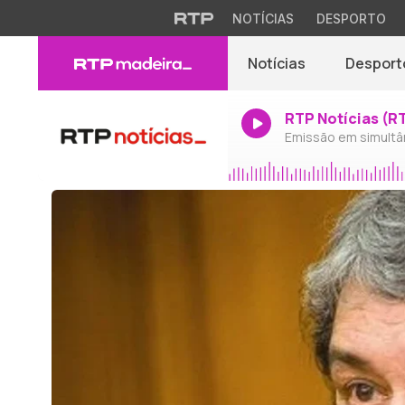
NOTÍCIAS
DESPORTO
Notícias
Desport
RTP Notícias (R
Emissão em simultâ