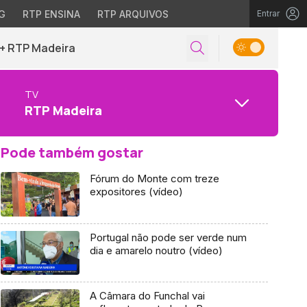
G
RTP ENSINA
RTP ARQUIVOS
Entrar
+ RTP Madeira
TV
RTP Madeira
Pode também gostar
Fórum do Monte com treze
expositores (vídeo)
Portugal não pode ser verde num
dia e amarelo noutro (vídeo)
A Câmara do Funchal vai