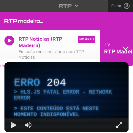
Entrar
RTP Notícias (RTP
NO AR
TV
Madeira)
RTP Madei
Emissão em simultâneo com RTP
Notícias
ERRO
204
HLS.JS FATAL ERROR - NETWORK
ERROR
ESTE CONTEÚDO ESTÁ NESTE
MOMENTO INDISPONÍVEL