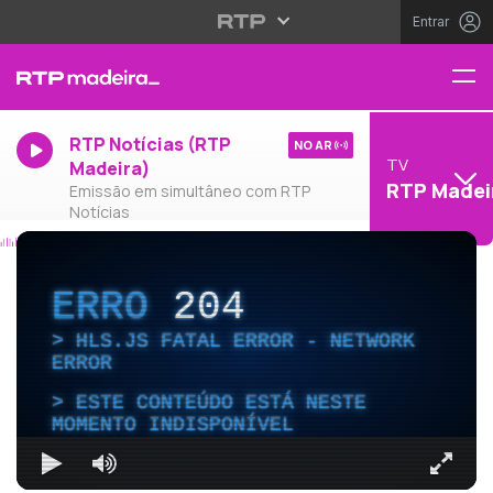
Entrar
RTP Notícias (RTP
NO AR
TV
Madeira)
RTP Madei
Emissão em simultâneo com RTP
Notícias
ERRO
204
HLS.JS FATAL ERROR - NETWORK
ERROR
ESTE CONTEÚDO ESTÁ NESTE
MOMENTO INDISPONÍVEL