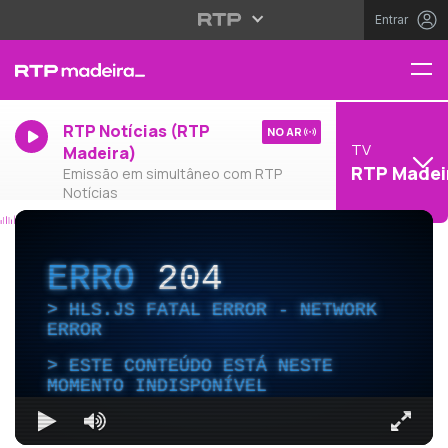
Entrar
RTP Notícias (RTP
NO AR
TV
Madeira)
RTP Madei
Emissão em simultâneo com RTP
Notícias
ERRO
204
HLS.JS FATAL ERROR - NETWORK
ERROR
ESTE CONTEÚDO ESTÁ NESTE
MOMENTO INDISPONÍVEL