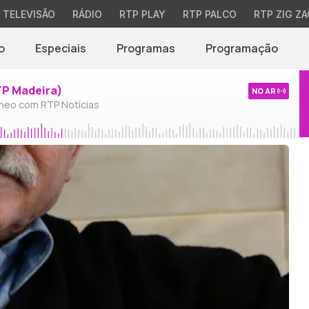
TELEVISÃO
RÁDIO
RTP PLAY
RTP PALCO
RTP ZIG ZA
o
Especiais
Programas
Programação
TP Madeira)
NO AR
neo com RTP Notícias