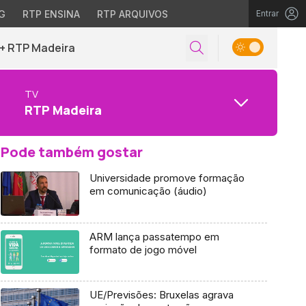
G
RTP ENSINA
RTP ARQUIVOS
Entrar
+ RTP Madeira
TV
RTP Madeira
Pode também gostar
Universidade promove formação
em comunicação (áudio)
ARM lança passatempo em
formato de jogo móvel
UE/Previsões: Bruxelas agrava