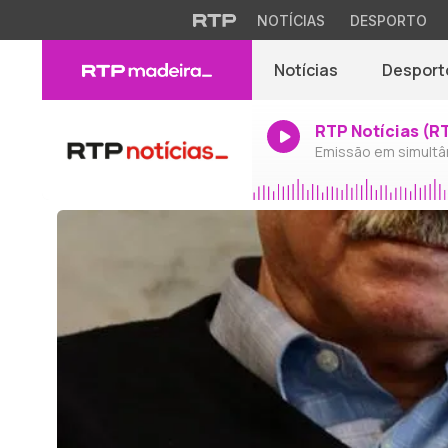
NOTÍCIAS
DESPORTO
Notícias
Desport
RTP Notícias (R
Emissão em simultâ