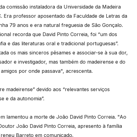
 da comissão instaladora da Universidade da Madeira
. Era professor aposentado da Faculdade de Letras da
inha 79 anos e era natural freguesia de São Gonçalo.
onal recorda que David Pinto Correia, foi “um dos
a e das literaturas oral e tradicional portuguesas”.
ada os mais sinceros pêsames e associar-se à sua dor,
ensador e investigador, mas também do madeirense e do
 amigos por onde passava", acrescenta.
tre madeirense” devido aos “relevantes serviços
se e da autonomia”.
m lamentou a morte de João David Pinto Correia. "Ao
outor João David Pinto Correia, apresento à família
a Ireneu Barreto em comunicado.