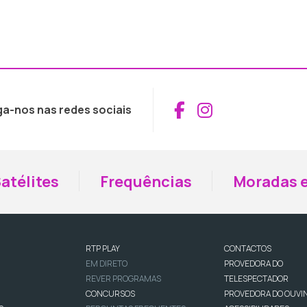
Aceder ao Fac
Aceder ao I
ga-nos nas redes sociais
atélites
Frequências
Moradas e
RTP PLAY
CONTACTOS
EM DIRETO
PROVEDORA DO
REVER PROGRAMAS
TELESPECTADOR
CONCURSOS
PROVEDORA DO OUVI