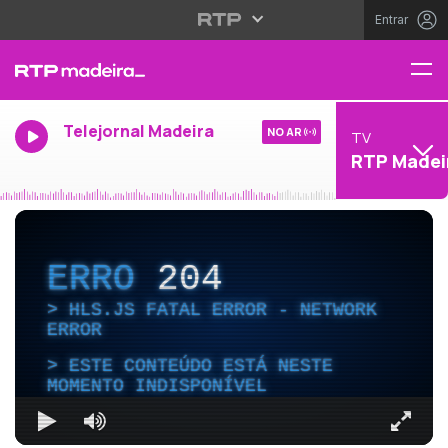
Entrar
Telejornal Madeira
NO AR
TV
RTP Madei
ERRO
204
HLS.JS FATAL ERROR - NETWORK
ERROR
ESTE CONTEÚDO ESTÁ NESTE
MOMENTO INDISPONÍVEL