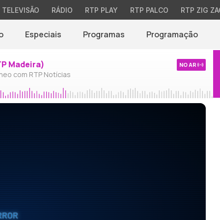
TELEVISÃO
RÁDIO
RTP PLAY
RTP PALCO
RTP ZIG ZA
o
Especiais
Programas
Programação
TP Madeira)
NO AR
neo com RTP Notícias
RROR