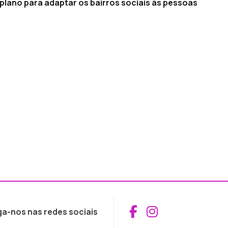
plano para adaptar os bairros sociais às pessoas
Aceder ao Fac
Aceder ao I
ga-nos nas redes sociais