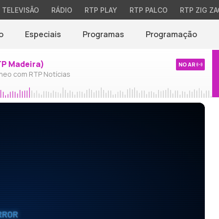
TELEVISÃO
RÁDIO
RTP PLAY
RTP PALCO
RTP ZIG ZA
o
Especiais
Programas
Programação
TP Madeira)
NO AR
neo com RTP Notícias
RROR