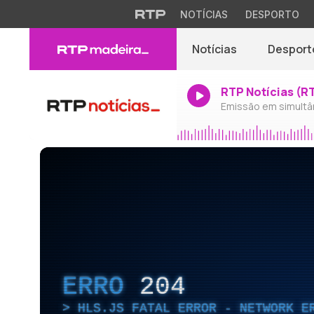
NOTÍCIAS
DESPORTO
Notícias
Desport
RTP Notícias (R
Emissão em simultâ
ERRO
204
HLS.JS FATAL ERROR - NETWORK E