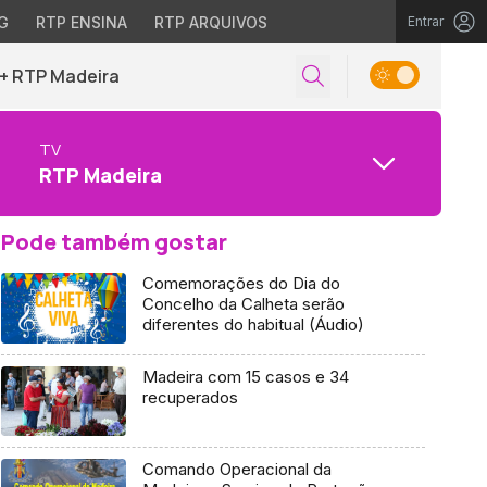
G
RTP ENSINA
RTP ARQUIVOS
Entrar
+ RTP Madeira
TV
RTP Madeira
Pode também gostar
Comemorações do Dia do
Concelho da Calheta serão
diferentes do habitual (Áudio)
Madeira com 15 casos e 34
recuperados
Comando Operacional da