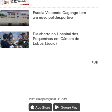
Escola Visconde Cagongo tem
um novo polidesportivo
Dia aberto no Hospital dos
Pequeninos em Câmara de
Lobos (áudio)
PUB
Instale a aplicação
RTP Play
ebook da RTP Madeira
nstagram da RTP Madeira