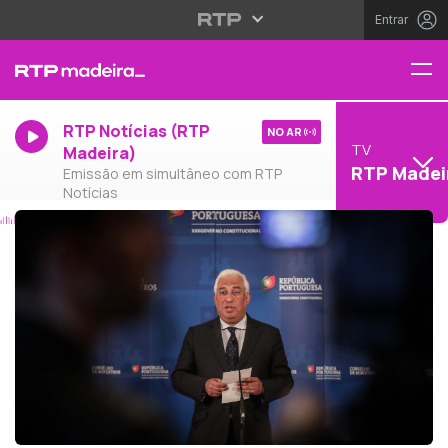
Entrar
RTP Notícias (RTP
NO AR
TV
Madeira)
RTP Madei
Emissão em simultâneo com RTP
Notícias