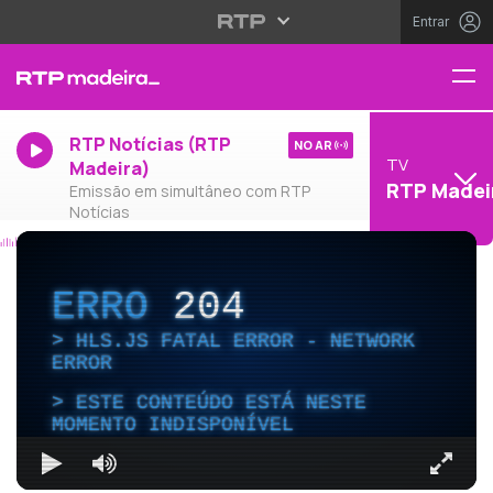
Entrar
RTP Notícias (RTP
NO AR
TV
Madeira)
RTP Madei
Emissão em simultâneo com RTP
Notícias
ERRO
204
HLS.JS FATAL ERROR - NETWORK
ERROR
ESTE CONTEÚDO ESTÁ NESTE
MOMENTO INDISPONÍVEL