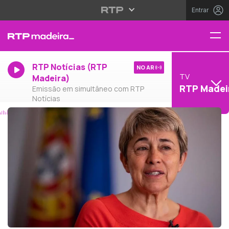
Entrar
RTP Notícias (RTP
NO AR
TV
Madeira)
RTP Madei
Emissão em simultâneo com RTP
Notícias