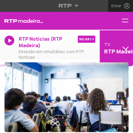
Entrar
RTP Notícias (RTP
NO AR
TV
Madeira)
RTP Madei
Emissão em simultâneo com RTP
Notícias