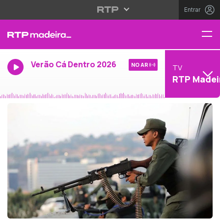
Entrar
Verão Cá Dentro 2026
NO AR
TV
RTP Madei