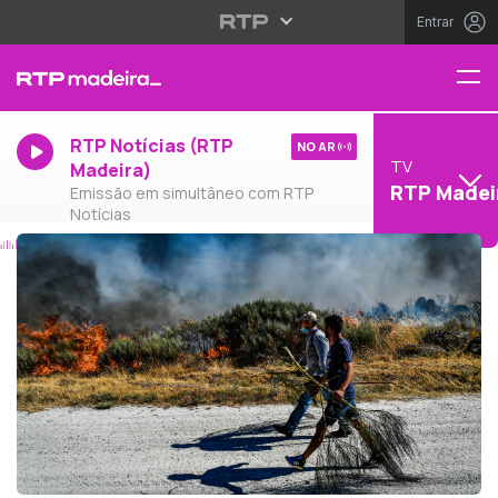
Entrar
RTP Notícias (RTP
NO AR
TV
Madeira)
RTP Madei
Emissão em simultâneo com RTP
Notícias