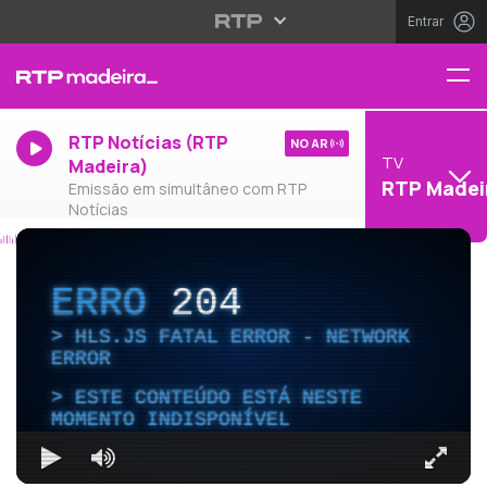
Entrar
RTP Notícias (RTP
NO AR
TV
Madeira)
RTP Madei
Emissão em simultâneo com RTP
Notícias
ERRO
204
HLS.JS FATAL ERROR - NETWORK
ERROR
ESTE CONTEÚDO ESTÁ NESTE
MOMENTO INDISPONÍVEL