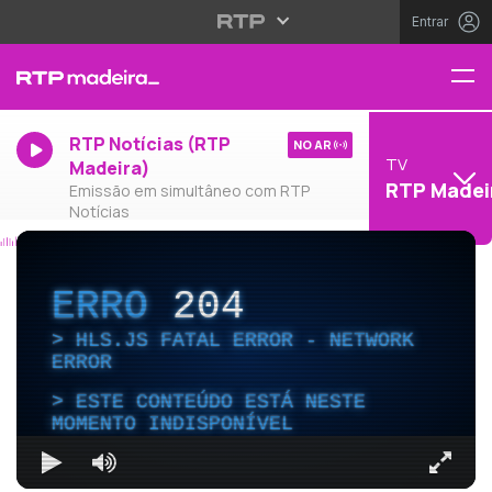
Entrar
RTP Notícias (RTP
NO AR
TV
Madeira)
RTP Madei
Emissão em simultâneo com RTP
Notícias
ERRO
204
HLS.JS FATAL ERROR - NETWORK
ERROR
ESTE CONTEÚDO ESTÁ NESTE
MOMENTO INDISPONÍVEL