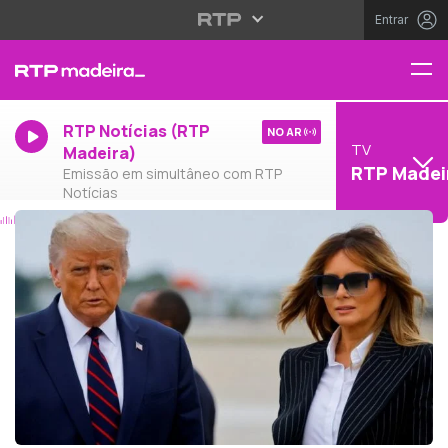
Entrar
RTP Notícias (RTP
NO AR
TV
Madeira)
RTP Madei
Emissão em simultâneo com RTP
Notícias