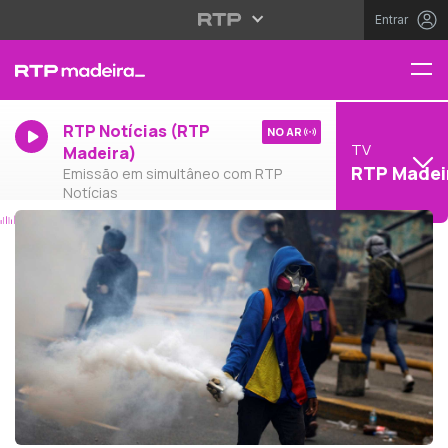
Entrar
RTP Notícias (RTP
NO AR
TV
Madeira)
RTP Madei
Emissão em simultâneo com RTP
Notícias