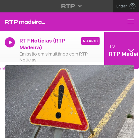
Entrar
RTP Notícias (RTP
NO AR
TV
Madeira)
RTP Madei
Emissão em simultâneo com RTP
Notícias