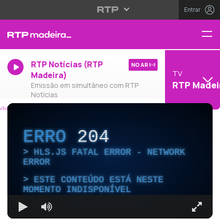
Entrar
RTP Notícias (RTP
NO AR
TV
Madeira)
RTP Madei
Emissão em simultâneo com RTP
Notícias
ERRO
204
HLS.JS FATAL ERROR - NETWORK
ERROR
ESTE CONTEÚDO ESTÁ NESTE
MOMENTO INDISPONÍVEL