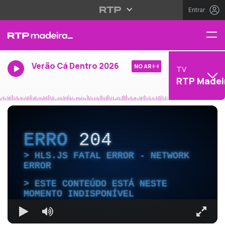
Entrar
Verão Cá Dentro 2026
NO AR
TV
RTP Madei
ERRO
204
HLS.JS FATAL ERROR - NETWORK
ERROR
ESTE CONTEÚDO ESTÁ NESTE
MOMENTO INDISPONÍVEL