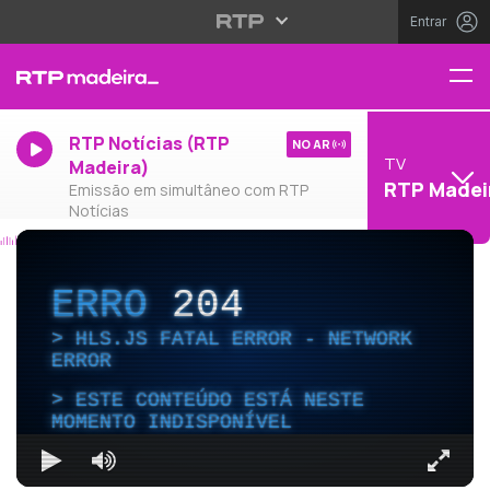
Entrar
RTP Notícias (RTP
NO AR
TV
Madeira)
RTP Madei
Emissão em simultâneo com RTP
Notícias
ERRO
204
HLS.JS FATAL ERROR - NETWORK
ERROR
ESTE CONTEÚDO ESTÁ NESTE
MOMENTO INDISPONÍVEL