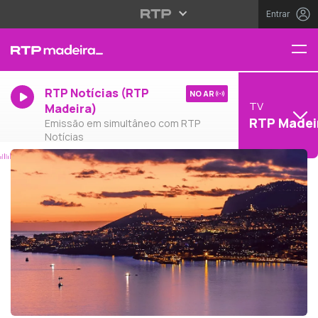
Entrar
RTP Notícias (RTP
NO AR
TV
Madeira)
RTP Madei
Emissão em simultâneo com RTP
Notícias