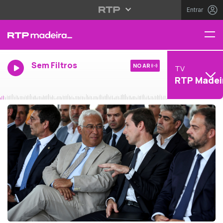
Entrar
Sem Filtros
NO AR
TV
RTP Madei