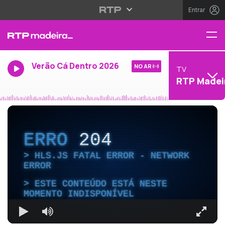
Entrar
Verão Cá Dentro 2026
NO AR
TV
RTP Madei
ERRO
204
HLS.JS FATAL ERROR - NETWORK
ERROR
ESTE CONTEÚDO ESTÁ NESTE
MOMENTO INDISPONÍVEL