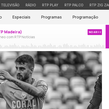
TELEVISÃO
RÁDIO
RTP PLAY
RTP PALCO
RTP ZIG ZA
o
Especiais
Programas
Programação
TP Madeira)
NO AR
neo com RTP Notícias