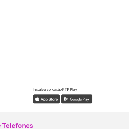
Instale a aplicação
RTP Play
ebook da RTP Madeira
nstagram da RTP Madeira
 Telefones