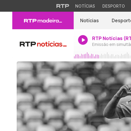
NOTÍCIAS
DESPORTO
Notícias
Desport
RTP Notícias (R
Emissão em simultâ