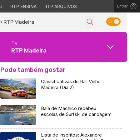
G
RTP ENSINA
RTP ARQUIVOS
Entrar
+ RTP Madeira
TV
RTP Madeira
Pode também gostar
Classificativas do Rali Vinho
Madeira (Dia 2)
Baía de Machico recebeu
escolas de Surfski de canoagem
Lista de Inscritos: Alexandre