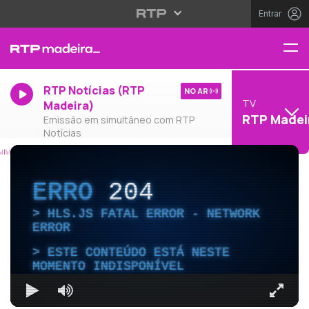
Entrar
RTP Notícias (RTP
NO AR
TV
Madeira)
RTP Madei
Emissão em simultâneo com RTP
Notícias
ERRO
204
HLS.JS FATAL ERROR - NETWORK
ERROR
ESTE CONTEÚDO ESTÁ NESTE
MOMENTO INDISPONÍVEL