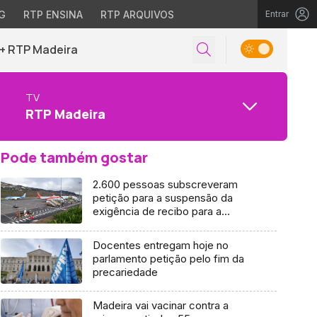
G
RTP ENSINA
RTP ARQUIVOS
Entrar
+ RTP Madeira
TV
RTP Madeira
Pode também gostar
2.600 pessoas subscreveram
petição para a suspensão da
exigência de recibo para a
atribuição do SSM
Docentes entregam hoje no
parlamento petição pelo fim da
precariedade
Madeira vai vacinar contra a