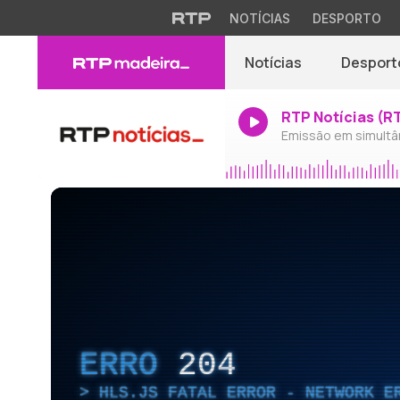
NOTÍCIAS
DESPORTO
Notícias
Desport
RTP Notícias (R
Emissão em simultâ
ERRO
204
HLS.JS FATAL ERROR - NETWORK E