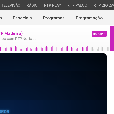
TELEVISÃO
RÁDIO
RTP PLAY
RTP PALCO
RTP ZIG ZA
o
Especiais
Programas
Programação
TP Madeira)
NO AR
neo com RTP Notícias
RROR