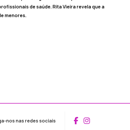
fissionais de saúde. Rita Vieira revela que a
de menores.
Aceder ao Fac
Aceder ao I
ga-nos nas redes sociais