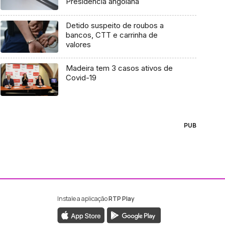
Presidência angolana
Detido suspeito de roubos a
bancos, CTT e carrinha de
valores
Madeira tem 3 casos ativos de
Covid-19
PUB
Instale a aplicação
RTP Play
ebook da RTP Madeira
nstagram da RTP Madeira