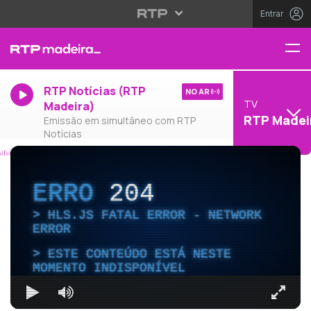
Entrar
RTP Notícias (RTP
NO AR
TV
Madeira)
RTP Madei
Emissão em simultâneo com RTP
Notícias
ERRO
204
HLS.JS FATAL ERROR - NETWORK
ERROR
ESTE CONTEÚDO ESTÁ NESTE
MOMENTO INDISPONÍVEL