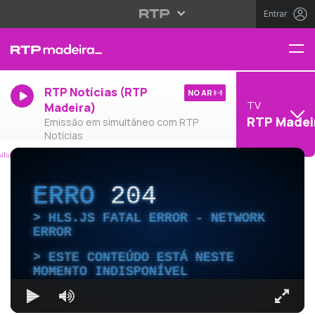
Entrar
RTP Notícias (RTP
NO AR
TV
Madeira)
RTP Madei
Emissão em simultâneo com RTP
Notícias
ERRO
204
HLS.JS FATAL ERROR - NETWORK
ERROR
ESTE CONTEÚDO ESTÁ NESTE
MOMENTO INDISPONÍVEL