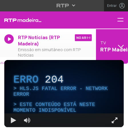
Entrar
RTP Notícias (RTP
NO AR
TV
Madeira)
RTP Madei
Emissão em simultâneo com RTP
Notícias
ERRO
204
HLS.JS FATAL ERROR - NETWORK
ERROR
ESTE CONTEÚDO ESTÁ NESTE
MOMENTO INDISPONÍVEL