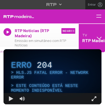
Entrar
RTP Notícias (RTP
NO AR
TV
Madeira)
RTP Madei
Emissão em simultâneo com RTP
Notícias
ERRO
204
HLS.JS FATAL ERROR - NETWORK
ERROR
ESTE CONTEÚDO ESTÁ NESTE
MOMENTO INDISPONÍVEL