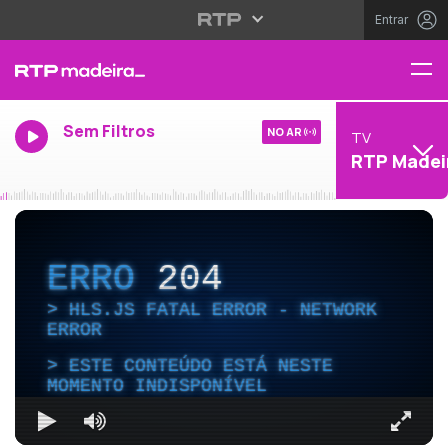
Entrar
Sem Filtros
NO AR
TV
RTP Madei
ERRO
204
HLS.JS FATAL ERROR - NETWORK
ERROR
ESTE CONTEÚDO ESTÁ NESTE
MOMENTO INDISPONÍVEL