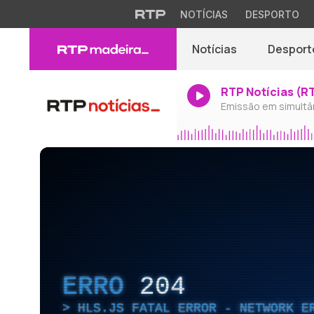
NOTÍCIAS
DESPORTO
Notícias
Desport
RTP Notícias (R
Emissão em simultâ
ERRO
204
HLS.JS FATAL ERROR - NETWORK E