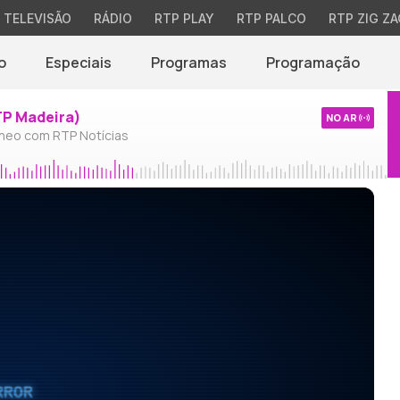
TELEVISÃO
RÁDIO
RTP PLAY
RTP PALCO
RTP ZIG ZA
o
Especiais
Programas
Programação
TP Madeira)
NO AR
neo com RTP Notícias
RROR