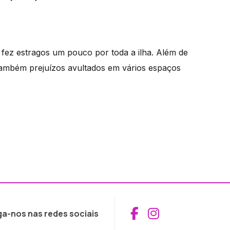
fez estragos um pouco por toda a ilha. Além de
também prejuízos avultados em vários espaços
Aceder ao Fac
Aceder ao I
ga-nos nas redes sociais