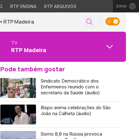
G
RTP ENSINA
RTP ARQUIVOS
Entrar
+ RTP Madeira
TV
RTP Madeira
Pode também gostar
Sindicato Democrático dos
Enfermeiros reunido com o
secretario da Saúde (áudio)
Bispo anima celebrações do São
João na Calheta (áudio)
Sismo 8,8 na Rússia provoca