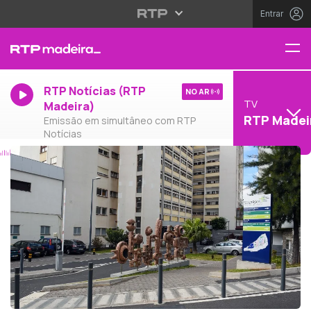
Entrar
RTP Notícias (RTP
NO AR
TV
Madeira)
RTP Madei
Emissão em simultâneo com RTP
Notícias