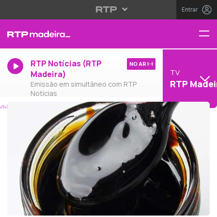
Entrar
RTP Notícias (RTP
NO AR
TV
Madeira)
RTP Madei
Emissão em simultâneo com RTP
Notícias