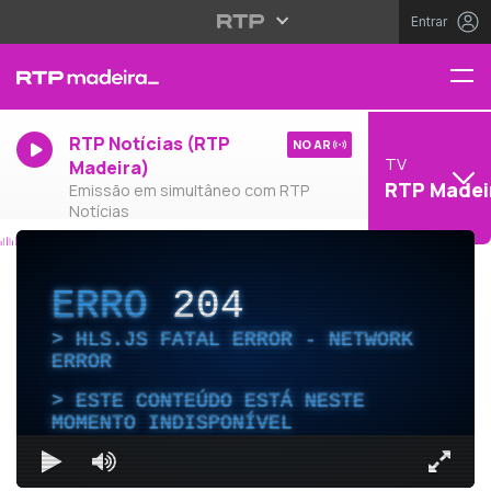
Entrar
RTP Notícias (RTP
NO AR
TV
Madeira)
RTP Madei
Emissão em simultâneo com RTP
Notícias
ERRO
204
HLS.JS FATAL ERROR - NETWORK
ERROR
ESTE CONTEÚDO ESTÁ NESTE
MOMENTO INDISPONÍVEL