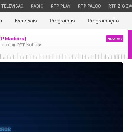
TELEVISÃO
RÁDIO
RTP PLAY
RTP PALCO
RTP ZIG ZA
o
Especiais
Programas
Programação
TP Madeira)
NO AR
neo com RTP Notícias
RROR