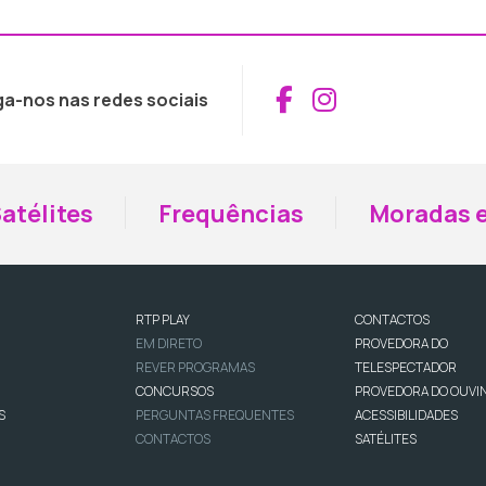
Aceder ao Fac
Aceder ao I
ga-nos nas redes sociais
atélites
Frequências
Moradas e
RTP PLAY
CONTACTOS
EM DIRETO
PROVEDORA DO
REVER PROGRAMAS
TELESPECTADOR
CONCURSOS
PROVEDORA DO OUVI
S
PERGUNTAS FREQUENTES
ACESSIBILIDADES
CONTACTOS
SATÉLITES