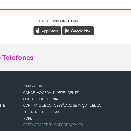
Instale a aplicação
RTP Play
ebook da RTP Madeira
nstagram da RTP Madeira
 Telefones
A EMPRESA
CONSELHO GERAL INDEPENDENTE
CONSELHO DE OPINIÃO
NTE
CONTRATO DE CONCESSÃO DO SERVIÇO PÚBLICO
DE RÁDIO E TELEVISÃO
RGPD
GESTÃO DAS DEFINIÇÕES DE COOKIES