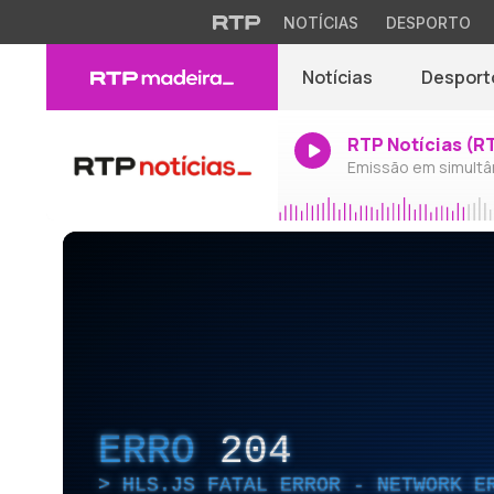
NOTÍCIAS
DESPORTO
Notícias
Desport
RTP Notícias (R
Emissão em simultâ
ERRO
204
HLS.JS FATAL ERROR - NETWORK E