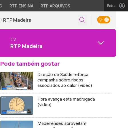
G
RTP ENSINA
RTP ARQUIVOS
Entrar
+ RTP Madeira
TV
RTP Madeira
Pode também gostar
Direção de Saúde reforça
campanha sobre riscos
associados ao calor (vídeo)
Hora avança esta madrugada
(vídeo)
Madeirenses aproveitam