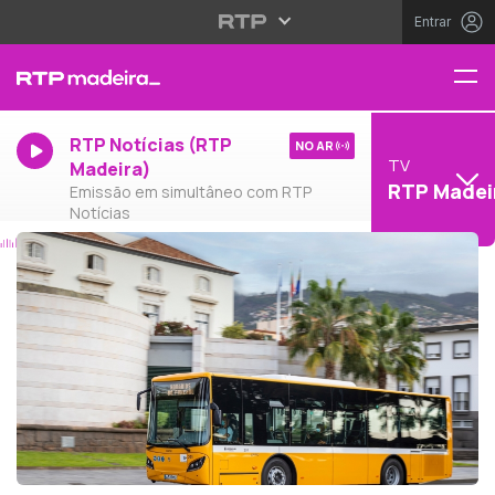
Entrar
RTP Notícias (RTP
NO AR
TV
Madeira)
RTP Madei
Emissão em simultâneo com RTP
Notícias