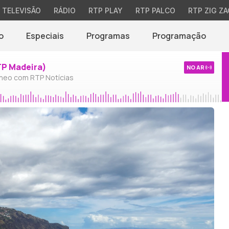
TELEVISÃO
RÁDIO
RTP PLAY
RTP PALCO
RTP ZIG ZA
o
Especiais
Programas
Programação
TP Madeira)
NO AR
neo com RTP Notícias