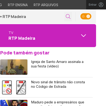
G
RTP ENSINA
RTP ARQUIVOS
Entrar
+ RTP Madeira
TV
RTP Madeira
Pode também gostar
Igreja de Santo Amaro assinala a
sua festa (vídeo)
Novo sinal de trânsito não consta
no Código de Estrada
Maduro pede a empresários que