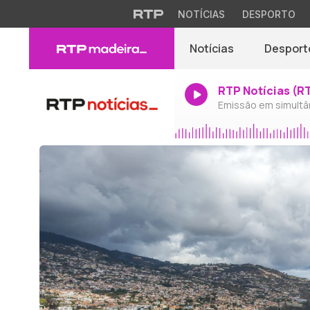
NOTÍCIAS
DESPORTO
Notícias
Desport
RTP Notícias (R
Emissão em simultâ