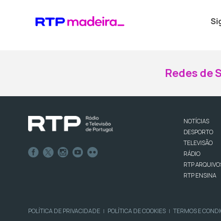
Si
Redes de S
NOTÍCIAS
DESPORTO
TELEVISÃO
RÁDIO
RTP ARQUIVO
RTP ENSINA
POLÍTICA DE PRIVACIDADE
POLÍTICA DE COOKIES
TERMOS E COND
|
|