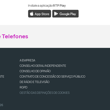
Instale a aplicação
RTP Play
ebook da RTP Madeira
nstagram da RTP Madeira
 Telefones
A EMPRESA
CONSELHO GERAL INDEPENDENTE
CONSELHO DE OPINIÃO
NTE
CONTRATO DE CONCESSÃO DO SERVIÇO PÚBLICO
DE RÁDIO E TELEVISÃO
RGPD
GESTÃO DAS DEFINIÇÕES DE COOKIES
026