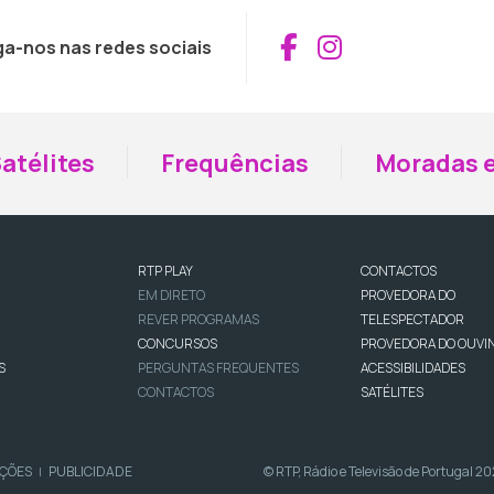
Aceder ao Fac
Aceder ao I
ga-nos nas redes sociais
atélites
Frequências
Moradas e
RTP PLAY
CONTACTOS
EM DIRETO
PROVEDORA DO
REVER PROGRAMAS
TELESPECTADOR
CONCURSOS
PROVEDORA DO OUVI
S
PERGUNTAS FREQUENTES
ACESSIBILIDADES
CONTACTOS
SATÉLITES
IÇÕES
PUBLICIDADE
© RTP, Rádio e Televisão de Portugal 2
|