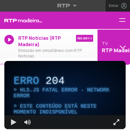
Entrar
RTP Notícias (RTP
NO AR
TV
Madeira)
RTP Madei
Emissão em simultâneo com RTP
Notícias
ERRO
204
HLS.JS FATAL ERROR - NETWORK
ERROR
ESTE CONTEÚDO ESTÁ NESTE
MOMENTO INDISPONÍVEL