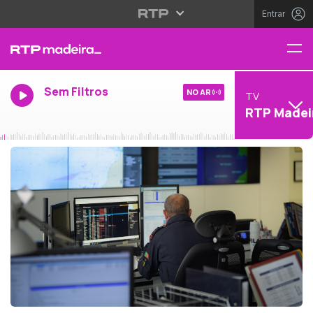
Entrar
Sem Filtros
NO AR
TV
RTP Madei