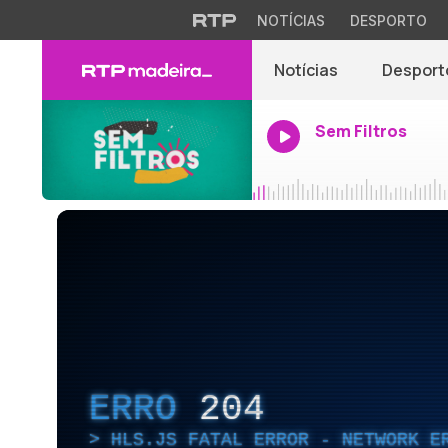
NOTÍCIAS
DESPORTO
Notícias
Desport
Sem Filtros
ERRO
204
HLS.JS FATAL ERROR - NETWORK E