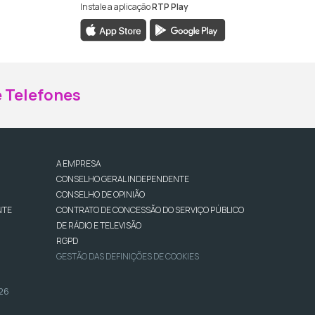
Instale a aplicação
RTP Play
ebook da RTP Madeira
nstagram da RTP Madeira
 Telefones
A EMPRESA
CONSELHO GERAL INDEPENDENTE
CONSELHO DE OPINIÃO
NTE
CONTRATO DE CONCESSÃO DO SERVIÇO PÚBLICO
DE RÁDIO E TELEVISÃO
RGPD
GESTÃO DAS DEFINIÇÕES DE COOKIES
026