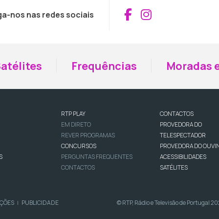
Aceder ao Fac
Aceder ao I
ga-nos nas redes sociais
atélites
Frequências
Moradas e
RTP PLAY
CONTACTOS
EM DIRETO
PROVEDORA DO
REVER PROGRAMAS
TELESPECTADOR
CONCURSOS
PROVEDORA DO OUVI
S
PERGUNTAS FREQUENTES
ACESSIBILIDADES
CONTACTOS
SATÉLITES
IÇÕES
PUBLICIDADE
© RTP, Rádio e Televisão de Portugal 2
|