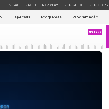
TELEVISÃO
RÁDIO
RTP PLAY
RTP PALCO
RTP ZIG ZA
o
Especiais
Programas
Programação
NO AR
RROR