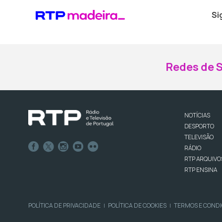
Si
Redes de S
NOTÍCIAS
DESPORTO
TELEVISÃO
RÁDIO
RTP ARQUIVO
RTP ENSINA
POLÍTICA DE PRIVACIDADE
POLÍTICA DE COOKIES
TERMOS E COND
|
|