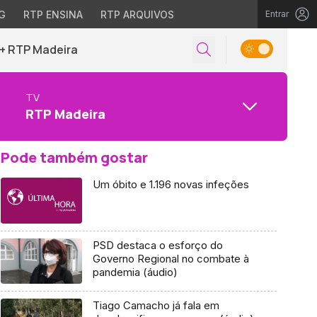
G
RTP ENSINA
RTP ARQUIVOS
Entrar
+ RTP Madeira
TV
RTP Madeira
Pode também gostar
Um óbito e 1.196 novas infeções
PSD destaca o esforço do
Governo Regional no combate à
pandemia (áudio)
Tiago Camacho já fala em